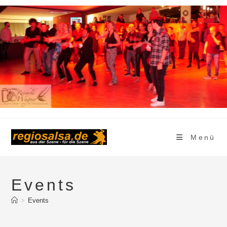
Zum
Inhalt
springen
Menü
Events
>
Events