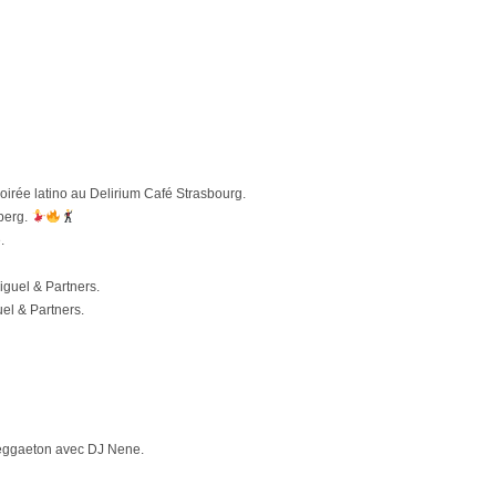
oirée latino au Delirium Café Strasbourg.
berg.
.
guel & Partners.
el & Partners.
eggaeton avec DJ Nene.