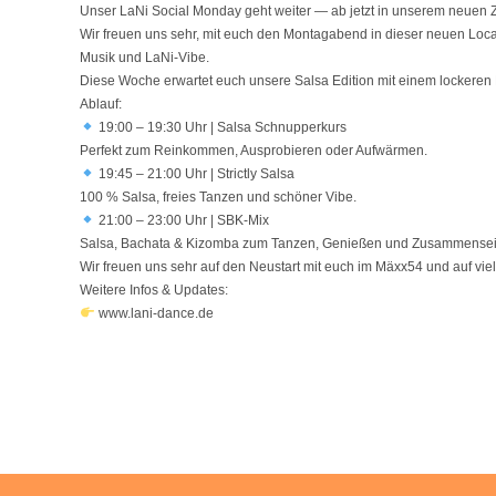
Unser LaNi Social Monday geht weiter — ab jetzt in unserem neuen 
Wir freuen uns sehr, mit euch den Montagabend in dieser neuen Locati
Musik und LaNi-Vibe.
Diese Woche erwartet euch unsere Salsa Edition mit einem lockeren
Ablauf:
19:00 – 19:30 Uhr | Salsa Schnupperkurs
Perfekt zum Reinkommen, Ausprobieren oder Aufwärmen.
19:45 – 21:00 Uhr | Strictly Salsa
100 % Salsa, freies Tanzen und schöner Vibe.
21:00 – 23:00 Uhr | SBK-Mix
Salsa, Bachata & Kizomba zum Tanzen, Genießen und Zusammensei
Wir freuen uns sehr auf den Neustart mit euch im Mäxx54 und auf vi
Weitere Infos & Updates:
www.lani-dance.de