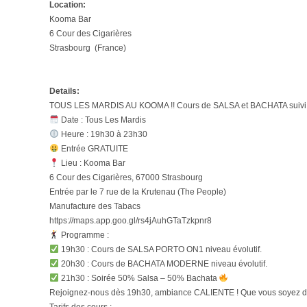
Location:
Kooma Bar
6 Cour des Cigarières
Strasbourg (France)
Details:
TOUS LES MARDIS AU KOOMA !! Cours de SALSA et BACHATA suivi d
Date : Tous Les Mardis
Heure : 19h30 à 23h30
Entrée GRATUITE
Lieu : Kooma Bar
6 Cour des Cigarières, 67000 Strasbourg
Entrée par le 7 rue de la Krutenau (The People)
Manufacture des Tabacs
https://maps.app.goo.gl/rs4jAuhGTaTzkpnr8
Programme :
19h30 : Cours de SALSA PORTO ON1 niveau évolutif.
20h30 : Cours de BACHATA MODERNE niveau évolutif.
21h30 : Soirée 50% Salsa – 50% Bachata
Rejoignez-nous dès 19h30, ambiance CALIENTE ! Que vous soyez dans