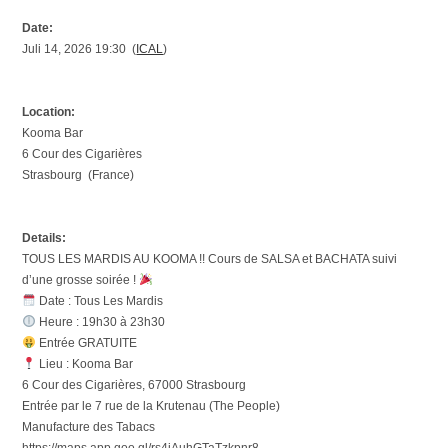
Date:
Juli 14, 2026 19:30 (
ICAL
)
Location:
Kooma Bar
6 Cour des Cigarières
Strasbourg (France)
Details:
TOUS LES MARDIS AU KOOMA !! Cours de SALSA et BACHATA suivi
d’une grosse soirée !
Date : Tous Les Mardis
Heure : 19h30 à 23h30
Entrée GRATUITE
Lieu : Kooma Bar
6 Cour des Cigarières, 67000 Strasbourg
Entrée par le 7 rue de la Krutenau (The People)
Manufacture des Tabacs
https://maps.app.goo.gl/rs4jAuhGTaTzkpnr8