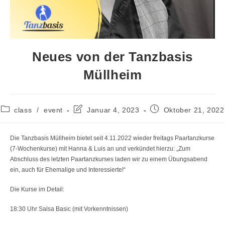
Neues von der Tanzbasis
Müllheim
Beitrags-
Beitrag
Beitrag
class
/
event
Januar 4, 2023
Oktober 21, 2022
Kategorie:
zuletzt
veröffentlicht:
geändert
am:
Die Tanzbasis Müllheim bietet seit 4.11.2022 wieder freitags Paartanzkurse
(7-Wochenkurse) mit Hanna & Luis an und verkündet hierzu: „Zum
Abschluss des letzten Paartanzkurses laden wir zu einem Übungsabend
ein, auch für Ehemalige und Interessierte!“
Die Kurse im Detail:
18:30 Uhr Salsa Basic (mit Vorkenntnissen)