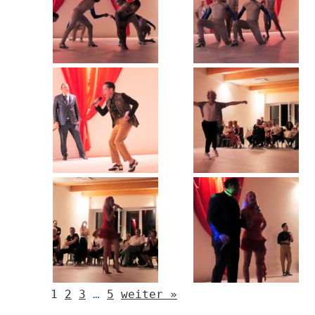
1
2
3
…
5
weiter »