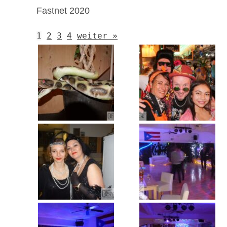
Fastnet 2020
1
2
3
4
weiter »