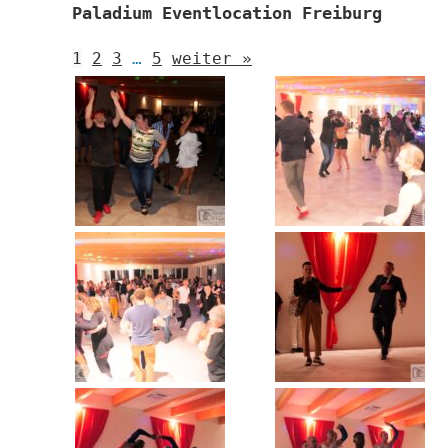
Paladium Eventlocation Freiburg
1
2
3
…
5
weiter »