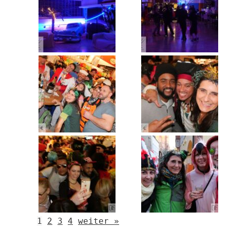
1
2
3
4
weiter »