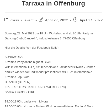
Tarraxa in Offenburg
Beitrags-
Beitrag
Beitrag
class
/
event
April 27, 2022
April 27, 2022
Kategorie:
zuletzt
veröffentlicht:
geändert
am:
Sonntag, 22. Mai 2022 um 18 Uhr Workshop und ab 20 Uhr Party im
Dancing Club „Dance-In“, Industriestrasse 3, 77656 Offenburg
Hier die Details (von der Facebook-Seite):
SUNDAY-KIZZ
Kizomba Party on the highest Level!
With international DJ´s, Kiz-Teachers and Taxidancers! Nach 2 Jahren
endlich wieder da! Und wieder präsentieren wir Euch internationale
Kizomba Top-Stars!
DJ ANKIT (BERLIN)
KIZ-TEACHERS DANIEL & NORA (FREIBURG)
Special Guest: GLOIRE
18:00-19:00h: Ladystyle mit Nora
19:00-20:00h: Kizomba Partner Work Intermediate mit Daniel & Nora