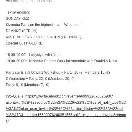
Admission à partir de 18 ans!
Text in english:
SUNDAY-KIZZ
Kizomba Party on the highest Level! We present
DJ ANKIT (BERLIN)
KIZ-TEACHERS DANIEL & NORA (FREIBURG)
Special Guest GLOIRE
18:00-19:00h: Ladystyle with Nora
19:00-20:00h: Kizomba Partner Work Intermediate with Daniel & Nora
Party starts at 8:00 pm1 Workshop + Party: 16,-€ (Members 15,-€)
2 Workshop + Party: 22,-€ (Members 20,-€)
Party: 8,- € (Members 7, -€)
Info-Quelle:
https://www.facebook.com/events/669992207632693/?
acontext=%7B%22source%22%3A%2229%22%2C%22ref_notif_type%22
%3A%22plan_user_invited%22%2C%22action_history%22%3A%22null
%22%7D&notif_id=1650997620035156&notif_t=plan_user_invited&ref=no
tif