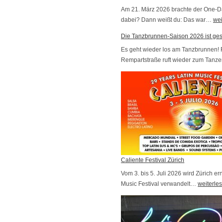
r
s
Am 21. März 2026 brachte der One-Da
u
dabei? Dann weißt du: Das war…
t
V
wei
n
e
i
Die Tanzbrunnen-Saison 2026 ist gest
g
r
d
Es geht wieder los am Tanzbrunnen! 
e
n
e
Rempartstraße ruft wieder zum Tanz
n
!
o
!
s
v
o
m
1
-
D
Caliente Festival Zürich
a
Vom 3. bis 5. Juli 2026 wird Zürich e
y
Music Festival verwandelt…
C
weiterle
-
a
C
l
o
i