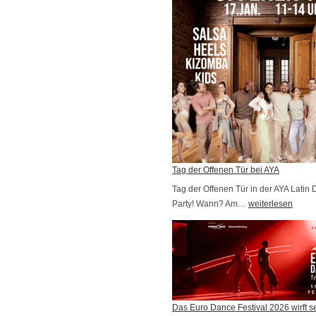
b
u
r
g
!
Tag der Offenen Tür bei AYA
Tag der Offenen Tür in der AYA Lati
Party! Wann? Am…
T
weiterlesen
a
g
d
e
r
Das Euro Dance Festival 2026 wirft s
O