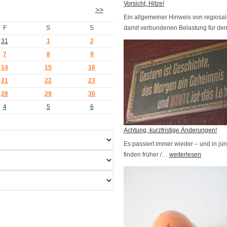
Vorsicht, Hitze!
>>
Ein allgemeiner Hinweis von regiosa
F
S
S
damit verbundenen Belastung für d
31
1
2
7
8
9
14
15
16
21
22
23
28
29
30
4
5
6
Achtung, kurzfristige Änderungen!
Es passiert immer wieder – und in jüng
finden früher /…
A
weiterlesen
c
h
t
u
n