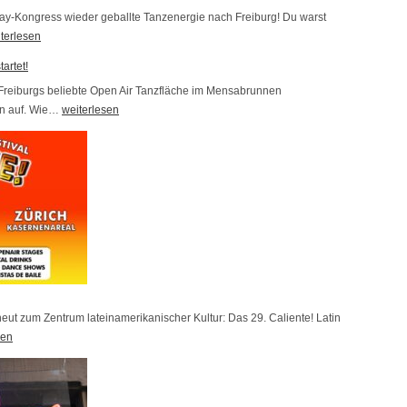
y-Kongress wieder geballte Tanzenergie nach Freiburg! Du warst
terlesen
artet!
Freiburgs beliebte Open Air Tanzfläche im Mensabrunnen
en auf. Wie…
D
weiterlesen
i
e
T
a
n
z
b
r
u
rneut zum Zentrum lateinamerikanischer Kultur: Das 29. Caliente! Latin
sen
n
n
e
n