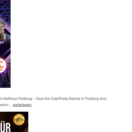
t
n
a
e
r
n
t
T
e
ü
t
r
!
 Ballhaus Freiburg – Save the Date!Party-Nächte in Freiburg sind
, wenn…
S
weiterlesen
u
m
m