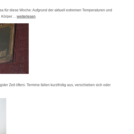
lsa für diese Woche: Aufgrund der aktuell extremen Temperaturen und
en Körper…
V
weiterlesen
o
r
s
i
c
h
t
,
H
ster Zeit öfters: Termine fallen kurzfristig aus, verschieben sich oder
i
t
z
e
!