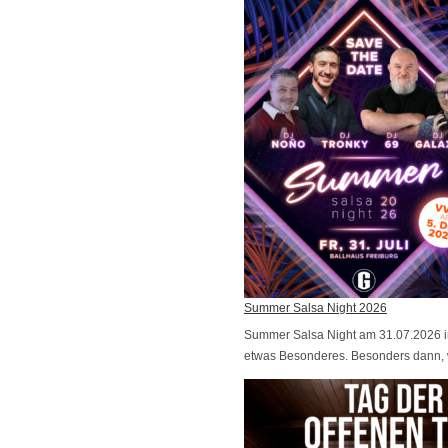
u
h
s
f
ü
r
H
o
m
e
b
a
s
e
Summer Salsa Night 2026
O
Summer Salsa Night am 31.07.2026 im
f
etwas Besonderes. Besonders dann
f
e
n