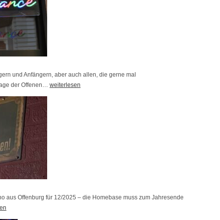
-
S
a
i
s
o
gern und Anfängern, aber auch allen, die gerne mal
Tage der Offenen…
n
T
weiterlesen
2
a
0
g
2
e
6
d
i
e
s
r
t
O
g
f
e
f
tino aus Offenburg für 12/2025 – die Homebase muss zum Jahresende
sen
s
e