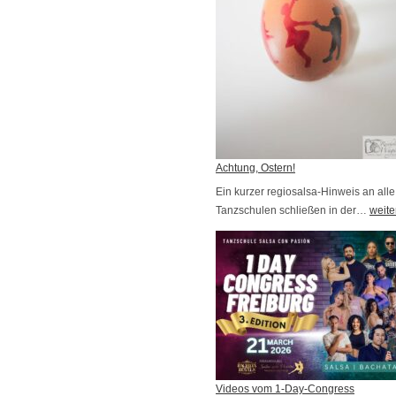
g
,
k
u
r
z
f
r
Achtung, Ostern!
i
Ein kurzer regiosalsa-Hinweis an alle
s
Tanzschulen schließen in der…
A
weite
t
c
i
h
g
t
e
u
Ä
n
n
g
d
,
e
O
Videos vom 1-Day-Congress