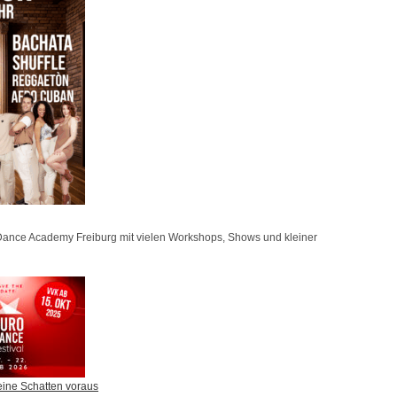
e
r
S
a
l
s
a
N
i
g
h
n Dance Academy Freiburg mit vielen Workshops, Shows und kleiner
t
2
0
2
6
eine Schatten voraus