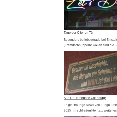
n
e
g
n
r
t
e
e
s
F
Tage der Offenen Tür
s
e
Besonders beliebt gerade bei Einstei
„Fremdschnuppern“ wollen sind die 
s
t
i
v
a
l
Z
ü
r
Aus für Homebase Offenburg!
i
Es gibt traurige News von Fuego La
2025 hin schließen!Heinz…
A
c
weiterle